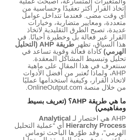
والمتغيرات المتسارعة، أصبحت عملية
اتخاذ القرار أكثر تعقيدًا وحساسية من
أي وقت مضى. فعندما تتداخل عوامل
متعددة، ومعايير متضاربة، وخيارات
عديدة، تصبح الطرق التقليدية لاتخاذ
القرار غير فعالة بل وخطيرة أحيانًا. في
هذا السياق، تظهر
طريقة AHP (التحليل
الهرمي)
كأداة فعالة وقوية تساعد في
تحليل وتبسيط المشاكل المعقدة.
سنتعرف في هذا المقال على ماهية
AHP، ولماذا تُعتبر من أفضل الأدوات
لاتخاذ القرار، وكيفية استخدامها عمليًا
من خلال منصة OnlineOutput.com.
ما هي طريقة AHP؟ (تعريف بسيط
ومفاهيمي)
AHP هي اختصار لـ
Analytical
Hierarchy Process
أي “عملية التحليل
الهرمي”، وقد طوّرها الباحث توماس
ساعتي. تهدف هذه الطريقة إلى تحليل